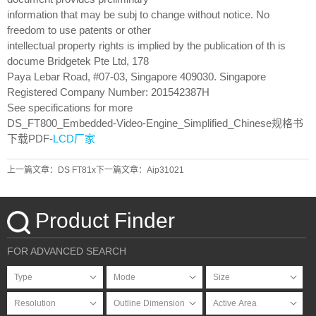
information that may be subj to change without notice. No
freedom to use patents or other
intellectual property rights is implied by the publication of th is
docume Bridgetek Pte Ltd, 178
Paya Lebar Road, #07-03, Singapore 409030. Singapore
Registered Company Number: 201542387H
See specifications for more
DS_FT800_Embedded-Video-Engine_Simplified_Chinese规格书
下载PDF-
LCD厂家
上一篇文章：DS FT81x
下一篇文章：Aip31021
Product Finder
FOR ADVANCED SEARCH