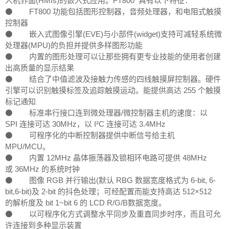
人机界面(HMIs)的嵌入式应用。FT800 具有以下特征：
⚫ FT800 功能包括图形控制器，音频处理器，和电阻式触摸
控制器
⚫ 嵌入式图像引擎(EVE)与小部件(widget)支持可减轻系统微
处理器(MPU)的负担并提供多样图形功能
⚫ 内置的图形处理可以让那些拥有更专业技能的使用者创建
出高质量的显示结果
⚫ 结合了中值滤波及接触力传感的四线触摸屏控制器。硬件
引擎可以识别触摸标签及追踪触摸运动。能提供高达 255 个触摸
标记通知
⚫ 标准串行接口连到微处理器/微控制器主机的速度：以
SPI 连接可达 30MHz，以 I²C 连接可达 3.4MHz
⚫ 可程序化的中断控制器提供中断信号给主机
MPU/MCU。
⚫ 内置 12MHz 晶体振荡器及锁相环电路可提供 48MHz
或 36MHz 的系统时钟
⚫ 图像 RGB 并行输出(默认 RBG 数据宽度格式为 6-bit, 6-
bit,6-bit)及 2-bit 的抖色处理；可经配置而能支持高达 512×512
的解析度及 bit 1~bit 6 的 LCD R/G/B数据宽度。
⚫ 以可程序化方式调整水平同步及重直同步时序，而且可允
许连接到多种显示装置