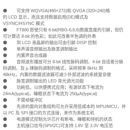
⚫ 可支持 WQVGA(480×272)和 QVGA (320×240)格
的 LCD 显示，而且支持数据启用(DE)模式及
VSYNC/HSYNC 模式
⚫ FT800 即使只有 6-bit(RBG-6,6,6)数据宽度的引脚，但仍
可计算达 8-bit 的色彩；如此可改善半色调的外表
⚫ 到 LCD 液晶屏的输出可由引脚 DISP 控制
⚫ 单声道音频输出及脉宽调制输出
⚫ 内置声音合成器
⚫ 音频波形播放可分 8-bit 线性脉码调制、4-bit 自适差分脉
码调制、及 µ 律脉码调制的格式，采样频率 8kHz 到
48kHz。内置的数据滤波器可减少外部滤波的系统复杂度
⚫ 脉宽调制输出的 LED 背光调光功能
⚫ 功耗低，以供便携式应用；有源状态下电流为
24mA(typical)，睡眠状态下电流为 250µA(typical)
⚫ 不需帧缓冲区
⚫ 先进的面向对象结构可允许采用低成本的 MPU/MCU，并
以 I²C 及 SPI 接口的方式连接，来作为系统主机
⚫ 电源模式控制允许芯片有断电、睡眠和待机的状态
⚫ 主机接口信号(SPI/I2C)可支持 1.8V 至 3.3V 电压范