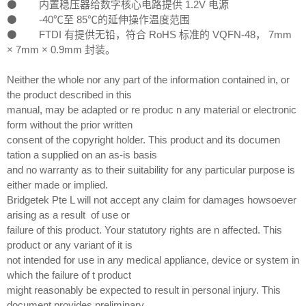
⚫ 内置稳压器给数字核心电路提供 1.2V 电源
⚫ -40℃至 85℃的延伸操作温度范围
⚫ FTDI 有提供无铅，符合 RoHS 标准的 VQFN-48， 7mm
× 7mm × 0.9mm 封装。
Neither the whole nor any part of the information contained in, or
the product described in this
manual, may be adapted or re produc n any material or electronic
form without the prior written
consent of the copyright holder. This product and its documen
tation a supplied on an as-is basis
and no warranty as to their suitability for any particular purpose is
either made or implied.
Bridgetek Pte L will not accept any claim for damages howsoever
arising as a result of use or
failure of this product. Your statutory rights are n affected. This
product or any variant of it is
not intended for use in any medical appliance, device or system in
which the failure of t product
might reasonably be expected to result in personal injury. This
document provides preliminary