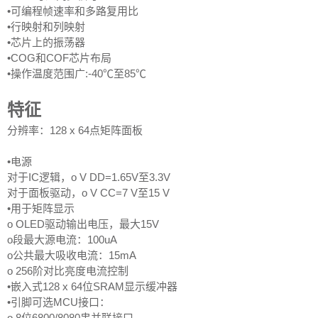
•可编程帧速率和多路复用比
•行映射和列映射
•芯片上的振荡器
•COG和COF芯片布局
•操作温度范围广:-40℃至85℃
特征
分辨率：128 x 64点矩阵面板
•电源
对于IC逻辑，o V DD=1.65V至3.3V
对于面板驱动，o V CC=7 V至15 V
•用于矩阵显示
o OLED驱动输出电压，最大15V
o段最大源电流：100uA
o公共最大吸收电流：15mA
o 256阶对比亮度电流控制
•嵌入式128 x 64位SRAM显示缓冲器
•引脚可选MCU接口：
o 8位6800/8080串并联接口