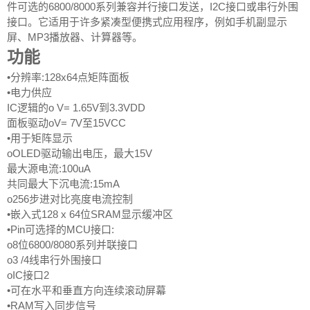
件可选的6800/8000系列兼容并行接口发送，I2C接口或串行外围
接口。它适用于许多紧凑型便携式应用程序，例如手机副显示
屏、MP3播放器、计算器等。
功能
•分辨率:128x64点矩阵面板
•电力供应
IC逻辑的o V= 1.65V到3.3VDD
面板驱动oV= 7V至15VCC
•用于矩阵显示
oOLED驱动输出电压，最大15V
最大源电流:100uA
共同最大下沉电流:15mA
o256步进对比亮度电流控制
•嵌入式128 x 64位SRAM显示缓冲区
•Pin可选择的MCU接口:
o8位6800/8080系列并联接口
o3 /4线串行外围接口
oIC接口2
•可在水平和垂直方向连续滚动屏幕
•RAM写入同步信号