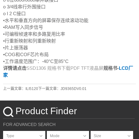
o 3/4线串行外围接口
o I 2 C接口
•水平和垂直方向的屏幕保存连续滚动功能
•RAM写入同步信号
•可编程帧速率和多路复用比率
•行重新映射和列重新映射
•片上振荡器
•COG和COF芯片布局
•工作温度范围广：-40°C至85°C
详情请点击
SSD1306 规格书下载PDF TFT液晶屏
规格书-
LCD厂
家
上一篇文章：ILI5120
下一篇文章：JD9365DV0.01
Product Finder
FOR ADVANCED SEARCH