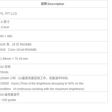
说明
Description
IPS, TFT LCD
4.0
英寸
.0 Inch
480 × 480
262K
色
18
位
R6G6B6
262K Color 18-bit R6G6B6
71.86mm × 70.18 mm
250
尼特
50nits
>20000
小时
(
以最高亮度连续工作，亮度减半时间
)
20000 hours (Time of the brightness decaying to 50% on the
ondition of continuous working with the maximum brightness)
100
级亮度调节
0~100 grade