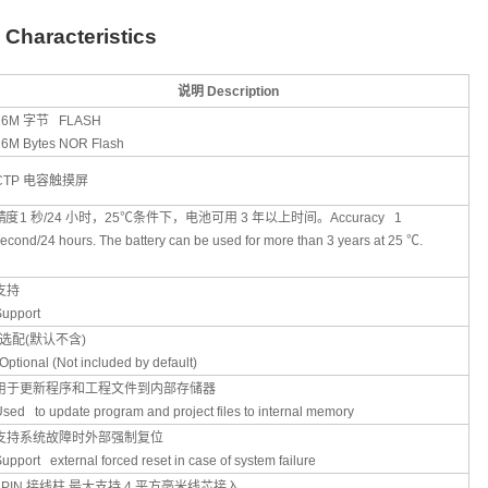
Characteristics
说明
Description
16M
字节
FLASH
16M Bytes NOR Flash
CTP
电容触摸屏
精度
1
秒
/24
小时，
25
℃条件下，电池可用
3
年以上时间。
Accuracy 1
econd/24 hours. The battery can be used for more than 3 years at 25
℃
.
支持
Support
选配
(
默认不含
)
Optional (Not included by default)
用于更新程序和工程文件到内部存储器
sed to update program and project files to internal memory
支持系统故障时外部强制复位
upport external forced reset in case of system failure
4PIN
接线柱
,
最大支持
4
平方毫米线芯接入