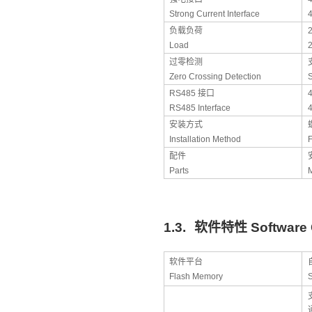
Strong Current Interface
4
负载负荷
Load
2
过零检测
Zero Crossing Detection
RS485
接口
RS485 Interface
安装方式
Installation Method
F
配件
Parts
M
1.3.
软件特性
Software 
软件平台
Flash Memory
S