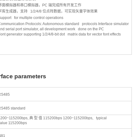
界面模拟器和串口模拟器，
PC
端完成所有开发工作
字库生成器，支持
1/2/4/8
位点阵数据，可实现矢量字体效果
upport for multiple control operations
ommunication Protocols: Autonomous standard protocols Interface simulator
nd serial port simulator, all development work done on the PC
ont generator supporting 1/2/4/8-bit dot matrix data for vector font effects
erface parameters
RS485
RS485 standard
1200~115200bps,
典
型
值
115200bps 1200~115200bps, typical
value 115200bps
N81