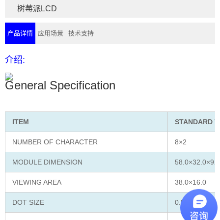
树莓派LCD
产品详情
应用场景
技术支持
介绍:
General Specification
ITEM
STANDARD V
NUMBER OF CHARACTER
8×2
MODULE DIMENSION
58.0×32.0×9.7
VIEWING AREA
38.0×16.0
DOT SIZE
0.55×0.65