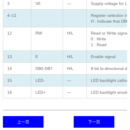
3
V0
—
Supply voltage for L
4–11
Register selection in
H : Indicate that DB0
12
RW
H/L
Read or Write signal
0 : Write
1 : Read
13
E
H/L
Enable signal
14
DB0-DB7
H/L
8-bit bi-directional d
15
LED-
—
LED backlight catho
16
LED+
—
LED backlight anode
上一页
下一页