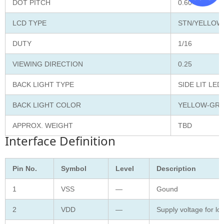
DOT PITCH
0.60×0.70
LCD TYPE
STN/YELLOW
DUTY
1/16
VIEWING DIRECTION
0.25
BACK LIGHT TYPE
SIDE LIT LED
BACK LIGHT COLOR
YELLOW-GR
APPROX. WEIGHT
TBD
Interface Definition
Pin No.
Symbol
Level
Description
1
VSS
—
Gound
2
VDD
—
Supply voltage for log