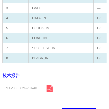
3
GND
—
4
DATA_IN
H/L
5
CLOCK_IN
H/L
6
LOAD_IN
H/L
7
SEG_TEST_IN
H/L
8
BLACK_IN
H/L
技术报告
SPEC-SCC0024-V01-A0.pdf