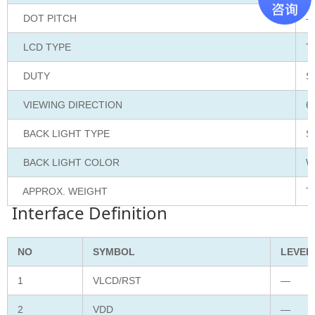
DOT PITCH
–
LCD TYPE
T
DUTY
S
VIEWING DIRECTION
6
BACK LIGHT TYPE
S
BACK LIGHT COLOR
W
APPROX. WEIGHT
T
Interface Definition
NO
SYMBOL
LEVEL
1
VLCD/RST
—
2
VDD
—