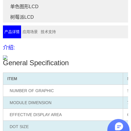
单色图形LCD
树莓派LCD
产品详情
应用场景
技术支持
介绍:
General Specification
ITEM
S
NUMBER OF GRAPHIC
S
MODULE DIMENSION
7
EFFECTIVE DISPLAY AREA
6
DOT SIZE
–