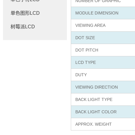
NUMBER OF GRAPHIC
单色图形LCD
MODULE DIMENSION
VIEWING AREA
树莓派LCD
DOT SIZE
DOT PITCH
LCD TYPE
DUTY
VIEWING DIRECTION
BACK LIGHT TYPE
BACK LIGHT COLOR
APPROX. WEIGHT