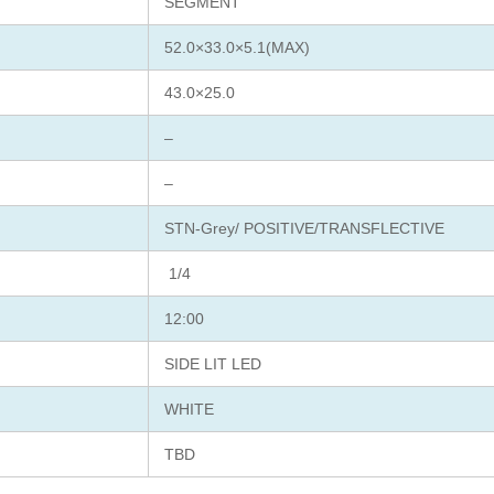
SEGMENT
52.0×33.0×5.1(MAX)
43.0×25.0
–
–
STN-Grey/ POSITIVE/TRANSFLECTIVE
1/4
12:00
SIDE LIT LED
WHITE
TBD