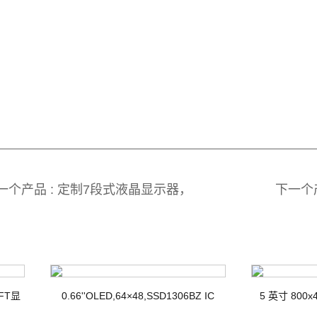
一个产品 : 定制7段式液晶显示器，
下一个
TN ，COB显示器 8个PIN 12点钟方向
TN/PO
TFT显
0.66''OLED,64×48,SSD1306BZ IC
5 英寸 800