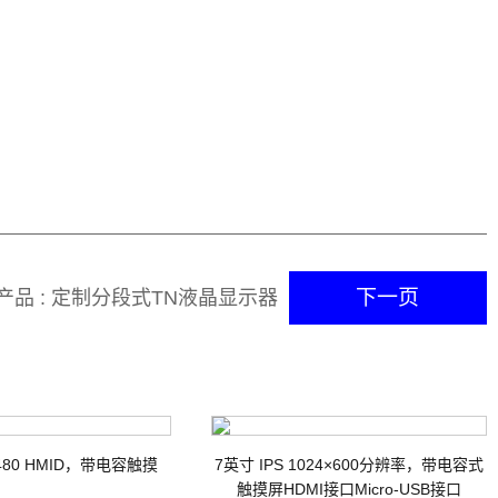
下一页
产品 : 定制分段式TN液晶显示器
SITIVE/REFLECTIVE 6点钟视角
方向
x480 HMID，带电容触摸
7英寸 IPS 1024×600分辨率，带电容式
触摸屏HDMI接口Micro-USB接口