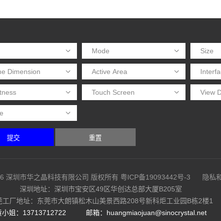
提交
重置
08-2026 深圳市华之晶科技有限公司 版权所有
粤ICP备19093442号-3
隐私
深圳地址：深圳市宝安区49区华创达总部大厦B205室
莞工厂地址：东莞市大朗镇松木山美景西路208号新科炬工业园B栋2楼1
小姐：13713712722
邮箱：huangmiaojuan@sinocrystal.net