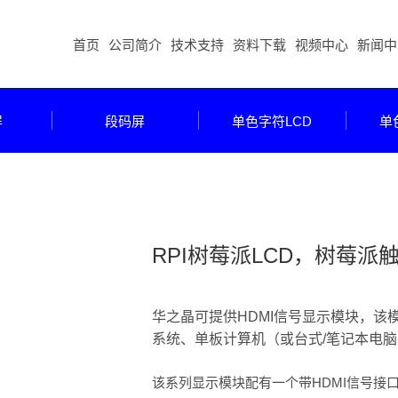
首页
公司简介
技术支持
资料下载
视频中心
新闻中
屏
段码屏
单色字符LCD
单
RPI树莓派LCD，树莓派
华之晶可提供HDMI信号显示模块，该模块旨
系统、单板计算机（或台式/笔记本电
该系列显示模块配有一个带HDMI信号接口输