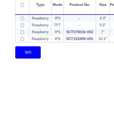
Type
Mode
Product No.
Size
Pi
Raspberry
IPS
-
4.3"
Raspberry
TFT
-
5.0‘’
Raspberry
IPS
SCT070016-V02
7‘’
Raspberry
IPS
SCT101009-V01
10.1''
询问