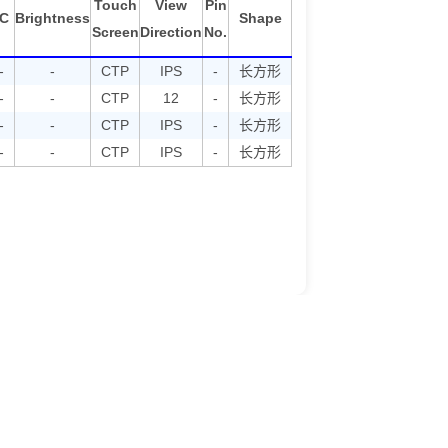
Touch
View
Pin
IC
Brightness
Shape
Screen
Direction
No.
-
-
CTP
IPS
-
长方形
-
-
CTP
12
-
长方形
-
-
CTP
IPS
-
长方形
-
-
CTP
IPS
-
长方形