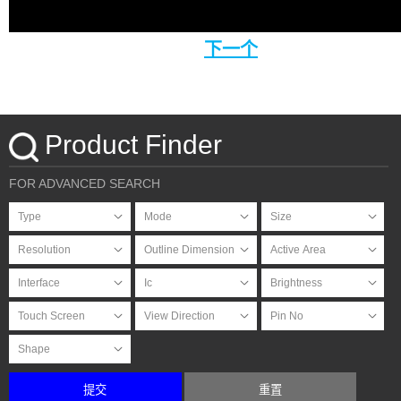
下一个
Product Finder
FOR ADVANCED SEARCH
提交
重置