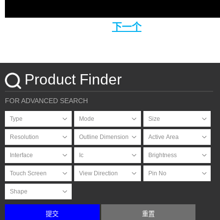
下一个
Product Finder
FOR ADVANCED SEARCH
提交
重置