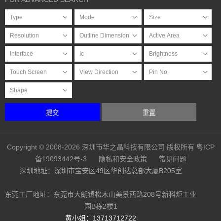
提交
重置
Copyright © 2008-2026 深圳市华之晶科技有限公司 版权所有
粤ICP
备19093442号-3
隐私和安全政策
常见问题
深圳地址：深圳市宝安区49区华创达总部大厦B205室
东莞工厂地址：东莞市大朗镇松木山美景西路208号新科炬工业
园B栋2楼1
黄小姐：13713712722