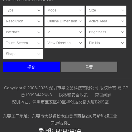
提交
重置
Copyright © 2008-2026 深圳市华之晶科技有限公司 版权所有
粤ICP
备19093442号-3
隐私和安全政策
常见问题
深圳地址：深圳市宝安区49区华创达总部大厦B205室
东莞工厂地址：东莞市大朗镇松木山美景西路208号新科炬工业
园B栋2楼1
黄小姐：13713712722