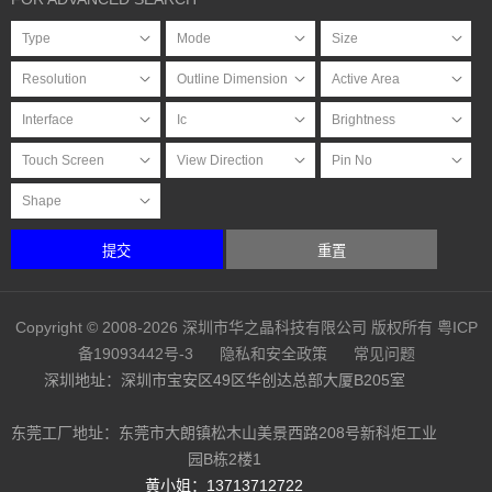
提交
重置
Copyright © 2008-2026 深圳市华之晶科技有限公司 版权所有
粤ICP
备19093442号-3
隐私和安全政策
常见问题
深圳地址：深圳市宝安区49区华创达总部大厦B205室
东莞工厂地址：东莞市大朗镇松木山美景西路208号新科炬工业
园B栋2楼1
黄小姐：13713712722