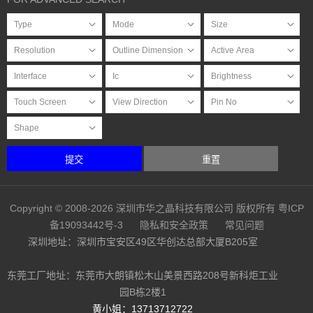
提交
重置
Copyright © 2008-2026 深圳市华之晶科技有限公司 版权所有
粤ICP
备19093442号-3
隐私和安全政策
常见问题
深圳地址：深圳市宝安区49区华创达总部大厦B205室
东莞工厂地址：东莞市大朗镇松木山美景西路208号新科炬工业
园B栋2楼1
黄小姐：13713712722