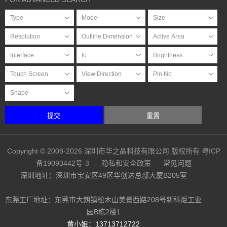
提交
重置
Copyright © 2008-2026 深圳市华之晶科技有限公司 版权所有
粤ICP
备19093442号-3
隐私和安全政策
常见问题
深圳地址：深圳市宝安区49区华创达总部大厦B205室
东莞工厂地址：东莞市大朗镇松木山美景西路208号新科炬工业
园B栋2楼1
黄小姐：13713712722