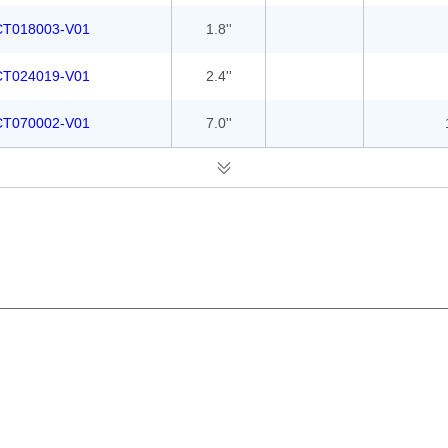
CT018003-V01
1.8''
CT024019-V01
2.4''
CT070002-V01
7.0''