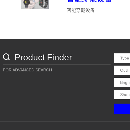
智能穿戴设备
Product Finder
FOR ADVANCED SEARCH