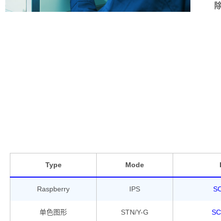
Type
Mode
Raspberry
IPS
S
单色图形
STN/Y-G
SC