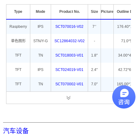
Type
Mode
Product No.
Size
Picture
Outline Di
Raspberry
IPS
SCT070016-V02
7‘’
176.40*114
单色图形
STN/Y-G
SC12864032-V02
-
71.0*51.8
TFT
TN
SCT018003-V01
1.8''
34.00*45.8
TFT
IPS
SCT024019-V01
2.4''
42.72*60.2
TFT
TN
SCT070002-V01
7.0''
165.00*104
汽车设备