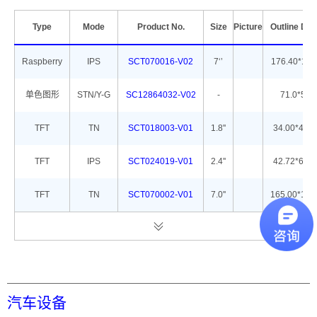
Type
Mode
Product No.
Size
Picture
Outline Di
Raspberry
IPS
SCT070016-V02
7‘’
176.40*114
单色图形
STN/Y-G
SC12864032-V02
-
71.0*51.8
TFT
TN
SCT018003-V01
1.8''
34.00*45.8
TFT
IPS
SCT024019-V01
2.4''
42.72*60.2
TFT
TN
SCT070002-V01
7.0''
165.00*104
汽车设备