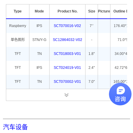
Type
Mode
Product No.
Size
Picture
Outline Di
Raspberry
IPS
SCT070016-V02
7‘’
176.40*114
单色图形
STN/Y-G
SC12864032-V02
-
71.0*51.8
TFT
TN
SCT018003-V01
1.8''
34.00*45.8
TFT
IPS
SCT024019-V01
2.4''
42.72*60.2
TFT
TN
SCT070002-V01
7.0''
165.00*104
汽车设备