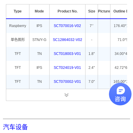
Type
Mode
Product No.
Size
Picture
Outline Di
Raspberry
IPS
SCT070016-V02
7‘’
176.40*114
单色图形
STN/Y-G
SC12864032-V02
-
71.0*51.8
TFT
TN
SCT018003-V01
1.8''
34.00*45.8
TFT
IPS
SCT024019-V01
2.4''
42.72*60.2
TFT
TN
SCT070002-V01
7.0''
165.00*104
汽车设备