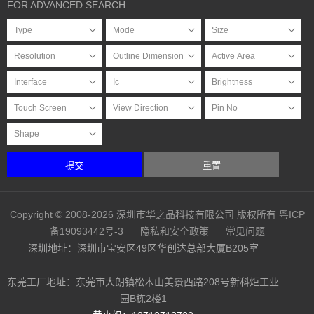
FOR ADVANCED SEARCH
提交
重置
Copyright © 2008-2026 深圳市华之晶科技有限公司 版权所有
粤ICP
备19093442号-3
隐私和安全政策
常见问题
深圳地址：深圳市宝安区49区华创达总部大厦B205室
东莞工厂地址：东莞市大朗镇松木山美景西路208号新科炬工业
园B栋2楼1