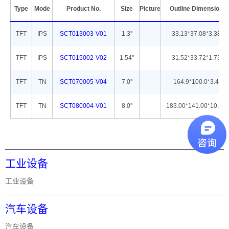
Type
Mode
Product No.
Size
Picture
Outline Dimension
TFT
IPS
SCT013003-V01
1.3''
33.13*37.08*3.38
TFT
IPS
SCT015002-V02
1.54''
31.52*33.72*1.73
TFT
TN
SCT070005-V04
7.0''
164.9*100.0*3.4
TFT
TN
SCT080004-V01
8.0''
183.00*141.00*10.26
工业设备
工业设备
汽车设备
汽车设备