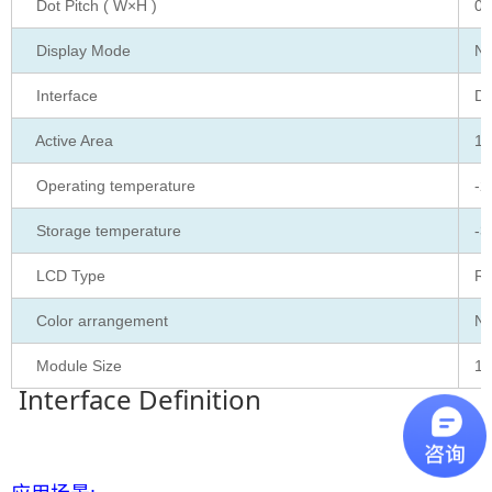
Dot Pitch ( W×H )
0.
Display Mode
No
Interface
Di
Active Area
15
Operating temperature
-2
Storage temperature
-3
LCD Type
RG
Color arrangement
No
Module Size
16
Interface Definition