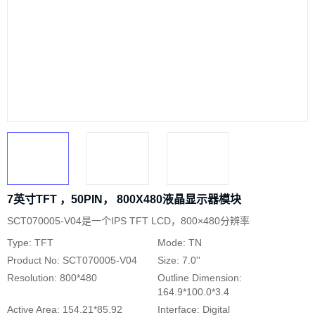
7英寸TFT ，50PIN， 800X480液晶显示器模块
SCT070005-V04是一个IPS TFT LCD，800×480分辨率
Type: TFT
Mode: TN
Product No: SCT070005-V04
Size: 7.0''
Resolution: 800*480
Outline Dimension:
164.9*100.0*3.4
Active Area: 154.21*85.92
Interface: Digital