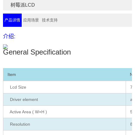
树莓派LCD
产品详情
应用场景
技术支持
介绍:
General Specification
Item
No
Lcd Size
7.
Driver element
a-
Active Area ( W×H )
51
Resolution
80