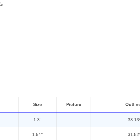
性。
Size
Picture
Outlin
1.3''
33.13
1.54''
31.52