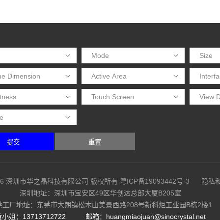
提交
重置
08-2026 深圳市华之晶科技有限公司 版权所有
粤ICP备19093442号-3
隐私
深圳地址：深圳市宝安区49区华创达总部大厦B205室
莞工厂地址：东莞市大朗镇松木山美景西路208号新科炬工业园B栋2楼1
小姐：13713712722
邮箱：huangmiaojuan@sinocrystal.net