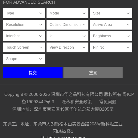
FOR ADVANCED SEARCH
提交
重置
Copyright © 2008-2026 深圳市华之晶科技有限公司 版权所有
粤ICP
备19093442号-3
隐私和安全政策
常见问题
深圳地址：深圳市宝安区49区华创达总部大厦B205室
东莞工厂地址：东莞市大朗镇松木山美景西路208号新科炬工业
园B栋2楼1