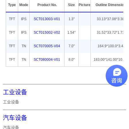
Type
Mode
Product No.
Size
Picture
Outline Dimension
TFT
IPS
SCT013003-V01
1.3''
33.13*37.08*3.38
TFT
IPS
SCT015002-V02
1.54''
31.52*33.72*1.73
TFT
TN
SCT070005-V04
7.0''
164.9*100.0*3.4
TFT
TN
SCT080004-V01
8.0''
183.00*141.00*10.26
工业设备
工业设备
汽车设备
汽车设备