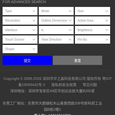
FOR ADVANCED SEARCH
提交
重置
Copyright © 2008-2026 深圳市华之晶科技有限公司 版权所有
粤ICP
备19093442号-3
隐私和安全政策
常见问题
深圳地址：深圳市宝安区49区华创达总部大厦B205室
东莞工厂地址：东莞市大朗镇松木山美景西路208号新科炬工业
园B栋2楼1