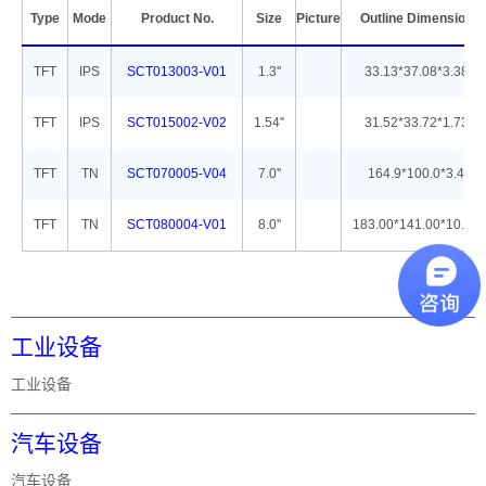
Type
Mode
Product No.
Size
Picture
Outline Dimension
TFT
IPS
SCT013003-V01
1.3''
33.13*37.08*3.38
TFT
IPS
SCT015002-V02
1.54''
31.52*33.72*1.73
TFT
TN
SCT070005-V04
7.0''
164.9*100.0*3.4
TFT
TN
SCT080004-V01
8.0''
183.00*141.00*10.26
工业设备
工业设备
汽车设备
汽车设备