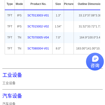
Type
Mode
Product No.
Size
Picture
Outline Dimension
TFT
IPS
SCT013003-V01
1.3''
33.13*37.08*3.38
TFT
IPS
SCT015002-V02
1.54''
31.52*33.72*1.73
TFT
TN
SCT070005-V04
7.0''
164.9*100.0*3.4
TFT
TN
SCT080004-V01
8.0''
183.00*141.00*10.26
工业设备
工业设备
汽车设备
汽车设备