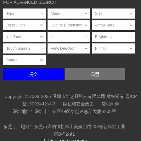
FOR ADVANCED SEARCH
提交
重置
Copyright © 2008-2026 深圳市华之晶科技有限公司 版权所有
粤ICP
备19093442号-3
隐私和安全政策
常见问题
深圳地址：深圳市宝安区49区华创达总部大厦B205室
东莞工厂地址：东莞市大朗镇松木山美景西路208号新科炬工业
园B栋2楼1