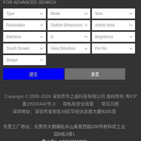
FOR ADVANCED SEARCH
提交
重置
Copyright © 2008-2026 深圳市华之晶科技有限公司 版权所有
粤ICP
备19093442号-3
隐私和安全政策
常见问题
深圳地址：深圳市宝安区49区华创达总部大厦B205室
东莞工厂地址：东莞市大朗镇松木山美景西路208号新科炬工业
园B栋2楼1