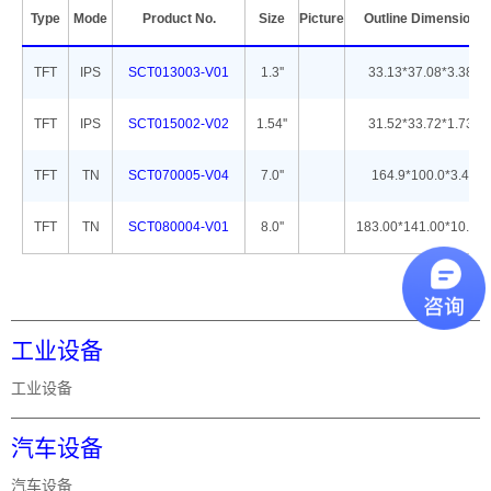
Type
Mode
Product No.
Size
Picture
Outline Dimension
TFT
IPS
SCT013003-V01
1.3''
33.13*37.08*3.38
TFT
IPS
SCT015002-V02
1.54''
31.52*33.72*1.73
TFT
TN
SCT070005-V04
7.0''
164.9*100.0*3.4
TFT
TN
SCT080004-V01
8.0''
183.00*141.00*10.26
工业设备
工业设备
汽车设备
汽车设备