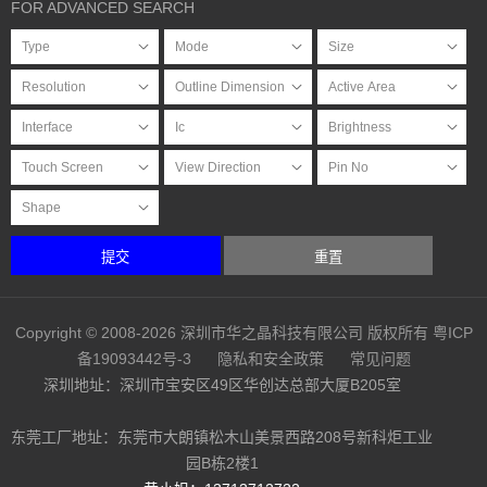
FOR ADVANCED SEARCH
提交
重置
Copyright © 2008-2026 深圳市华之晶科技有限公司 版权所有
粤ICP
备19093442号-3
隐私和安全政策
常见问题
深圳地址：深圳市宝安区49区华创达总部大厦B205室
东莞工厂地址：东莞市大朗镇松木山美景西路208号新科炬工业
园B栋2楼1