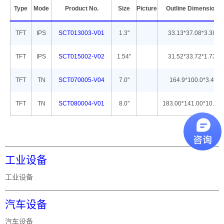
Type
Mode
Product No.
Size
Picture
Outline Dimension
TFT
IPS
SCT013003-V01
1.3''
33.13*37.08*3.38
TFT
IPS
SCT015002-V02
1.54''
31.52*33.72*1.73
TFT
TN
SCT070005-V04
7.0''
164.9*100.0*3.4
TFT
TN
SCT080004-V01
8.0''
183.00*141.00*10.26
工业设备
工业设备
汽车设备
汽车设备