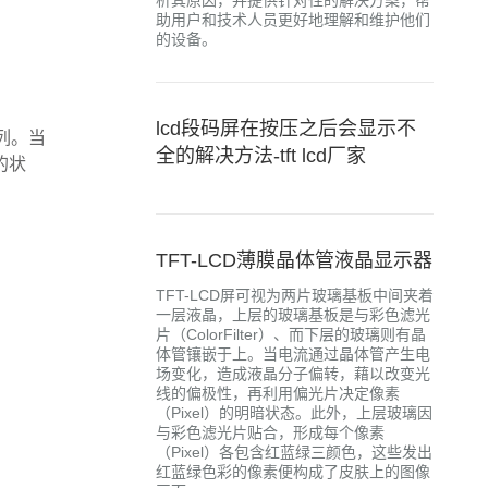
析其原因，并提供针对性的解决方案，帮
助用户和技术人员更好地理解和维护他们
的设备。
lcd段码屏在按压之后会显示不
排列。当
全的解决方法-tft lcd厂家
的状
TFT-LCD薄膜晶体管液晶显示器
TFT-LCD屏可视为两片玻璃基板中间夹着
一层液晶，上层的玻璃基板是与彩色滤光
片（ColorFilter）、而下层的玻璃则有晶
体管镶嵌于上。当电流通过晶体管产生电
场变化，造成液晶分子偏转，藉以改变光
线的偏极性，再利用偏光片决定像素
（Pixel）的明暗状态。此外，上层玻璃因
与彩色滤光片贴合，形成每个像素
（Pixel）各包含红蓝绿三颜色，这些发出
红蓝绿色彩的像素便构成了皮肤上的图像