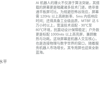
AI 机器人的爆火不仅源于算法突破，其搭
载的屏幕更是暗藏诸多技术门道，绝非普
通平板屏可比。为规避恐怖谷效应，屏幕
需 120Hz 以上高刷新率、5ms 内低响应
时间；还得具备工业级品质，MTBF 达 5
万小时以上，宽温技术适配 - 30℃至
80℃环境，抗震动设计保障稳定；户外款
更是标配 1000nits 以上高亮屏，兼顾散
热与功耗。这块屏幕是机器人交互核心，
也是连接物理与数字世界的窗口，随着服
务机器人市场增长，其专用屏也迎来全新
蓝海。
水平