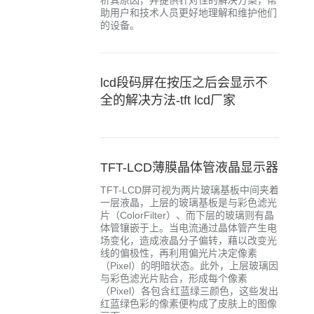
析其原因，并提供针对性的解决方案，帮
助用户和技术人员更好地理解和维护他们
的设备。
lcd段码屏在按压之后会显示不
全的解决方法-tft lcd厂家
TFT-LCD薄膜晶体管液晶显示器
TFT-LCD屏可视为两片玻璃基板中间夹着
一层液晶，上层的玻璃基板是与彩色滤光
片（ColorFilter）、而下层的玻璃则有晶
体管镶嵌于上。当电流通过晶体管产生电
场变化，造成液晶分子偏转，藉以改变光
线的偏极性，再利用偏光片决定像素
（Pixel）的明暗状态。此外，上层玻璃因
与彩色滤光片贴合，形成每个像素
（Pixel）各包含红蓝绿三颜色，这些发出
红蓝绿色彩的像素便构成了皮肤上的图像