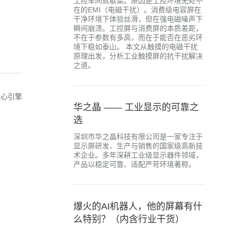
工控车间就歇菜。原因是工控环境无处不
在的EMI（电磁干扰）。消费级电容屏在
干净环境下体验丝滑，但在强电磁噪声下
瞬间崩溃。工控屏与消费屏的本质差距，
不在于参数有多高，而在于能否在恶劣环
境下稳如泰山。 本文从触摸的电磁干扰
原理出发，分析工业触摸屏的抗干扰解决
之道。
核心引擎
华之晶 —— 工业显示的可靠之
选
深圳市华之晶科技有限公司是一家专注于
显示屏研发、生产与销售的国家级高新技
术企业。多年深耕工业级显示器件领域，
产品以稳定可靠、适配严苛环境著称。
爆火的AI机器人，他的屏幕有什
么特别？（内含行业干货）