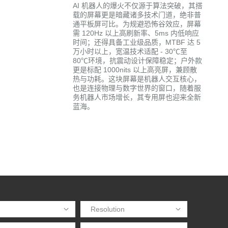
AI 机器人的爆火不仅源于算法突破，其搭
载的屏幕更是暗藏诸多技术门道，绝非普
通平板屏可比。为规避恐怖谷效应，屏幕
需 120Hz 以上高刷新率、5ms 内低响应
时间；还得具备工业级品质，MTBF 达 5
万小时以上，宽温技术适配 - 30℃至
80℃环境，抗震动设计保障稳定；户外款
更是标配 1000nits 以上高亮屏，兼顾散
热与功耗。这块屏幕是机器人交互核心，
也是连接物理与数字世界的窗口，随着服
务机器人市场增长，其专用屏也迎来全新
蓝海。