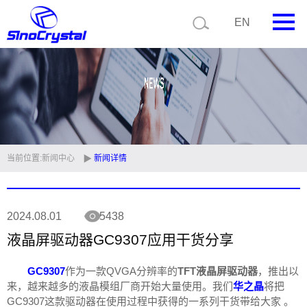
EN
首页
公司简介
产品中心
技术支持
当前位置:
新闻中心
新闻详情
视频中心
2024.08.01
5438
新闻中心
液晶屏驱动器GC9307应用干货分享
联系我们
GC9307
作为一款QVGA分辨率的
TFT液晶屏驱动器
，推出以
定制品
来，越来越多的液晶模组厂商开始大量使用。我们
华之晶
将把
GC9307
这款驱动器在使用过程中获得的一系列干货带给大家 。