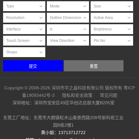
提交
重置
Copyright © 2008-2026 深圳市华之晶科技有限公司 版权所有
粤ICP
备19093442号-3
隐私和安全政策
常见问题
深圳地址：深圳市宝安区49区华创达总部大厦B205室
东莞工厂地址：东莞市大朗镇松木山美景西路208号新科炬工业
园B栋2楼1
黄小姐：13713712722