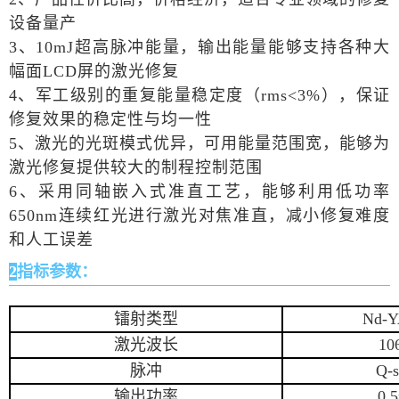
设备量产
3、10mJ超高脉冲能量，输出能量能够支持各种大
幅面LCD屏的激光修复
4、军工级别的重复能量稳定度（rms<3%），保证
修复效果的稳定性与均一性
5、激光的光斑模式优异，可用能量范围宽，能够为
激光修复提供较大的制程控制范围
6、采用同轴嵌入式准直工艺，能够利用低功率
650nm连续红光进行激光对焦准直，减小修复难度
和人工误差
2
指标参数：
镭射类型
Nd-
激光波长
10
脉冲
Q-s
输出功率
0.