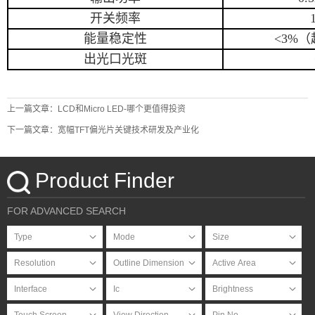
开关频率
能量稳定性
<3%
（
出光口光斑
上一篇文章：LCD和Micro LED-哪个更值得投资
下一篇文章：宽幅TFT偏光片关键技术研发及产业化
Product Finder
FOR ADVANCED SEARCH