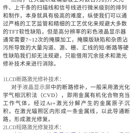
件、上千条的扫描线和信号线进行微米级别的排列
和制作，本身就具有极高的难度，纵使我们可以通
过严格的工艺监管和精细的工艺优化来规避大多数
的
TFT软性缺陷，但是高分辨率的彩色液晶显示器
通常需要7~12次的掩膜加工，掩膜版缺陷和杂质沾
污所导致的大量沟道、源、栅、汇线的短/断路等硬
性缺陷我们却无法规避，只能借用冗余技术和激光
修补技术来进行消除。
1LCD断路激光修补技术：
对于
液晶显示屏
中的断路修补，一般采用激光化
学气相沉积法（
CVD），即用金属有机化合物充当
工作气体，经过Ar+激光分解产生的金属原子沉
积，在激光辐照区内形成一条金属线，以此导通断
路，形成激光修复。
2LCD短路激光修复技术：