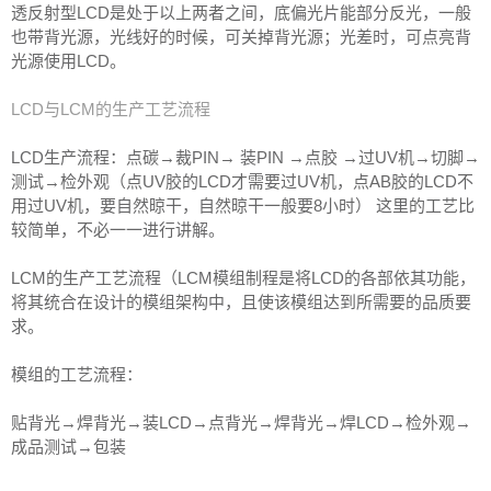
透反射型LCD是处于以上两者之间，底偏光片能部分反光，一般
也带背光源，光线好的时候，可关掉背光源；光差时，可点亮背
光源使用LCD。
LCD与LCM的生产工艺流程
LCD生产流程：点碳→裁PIN→ 装PIN →点胶 →过UV机→切脚→
测试→检外观（点UV胶的LCD才需要过UV机，点AB胶的LCD不
用过UV机，要自然晾干，自然晾干一般要8小时） 这里的工艺比
较简单，不必一一进行讲解。
LCM的生产工艺流程（LCM模组制程是将LCD的各部依其功能，
将其统合在设计的模组架构中，且使该模组达到所需要的品质要
求。
模组的工艺流程：
贴背光→焊背光→装LCD→点背光→焊背光→焊LCD→检外观→
成品测试→包装