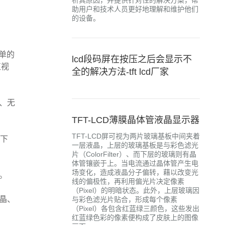
析其原因，并提供针对性的解决方案，帮
。
助用户和技术人员更好地理解和维护他们
的设备。
。
单的
lcd段码屏在按压之后会显示不
直视
全的解决方法-tft lcd厂家
、无
TFT-LCD薄膜晶体管液晶显示器
TFT-LCD屏可视为两片玻璃基板中间夹着
下
一层液晶，上层的玻璃基板是与彩色滤光
片（ColorFilter）、而下层的玻璃则有晶
体管镶嵌于上。当电流通过晶体管产生电
场变化，造成液晶分子偏转，藉以改变光
。
线的偏极性，再利用偏光片决定像素
（Pixel）的明暗状态。此外，上层玻璃因
晶、
与彩色滤光片贴合，形成每个像素
（Pixel）各包含红蓝绿三颜色，这些发出
红蓝绿色彩的像素便构成了皮肤上的图像