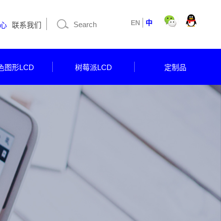
EN
中
心
联系我们
色图形LCD
树莓派LCD
定制品