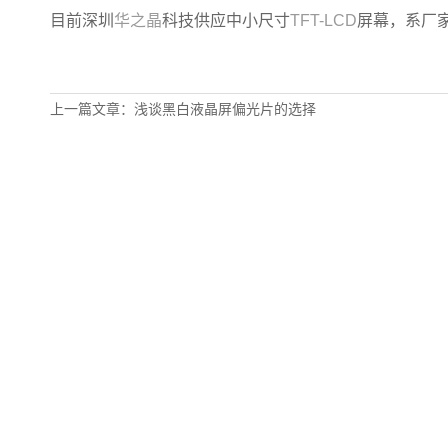
目前深圳
华之晶
科技供应中小尺寸
TFT-LCD
屏幕，系厂家
上一篇文章：浅谈黑白液晶屏偏光片的选择