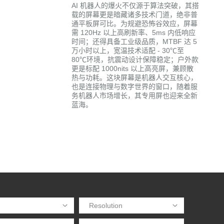
AI 机器人的爆火不仅源于算法突破，其搭
载的屏幕更是暗藏诸多技术门道，绝非普
通平板屏可比。为规避恐怖谷效应，屏幕
需 120Hz 以上高刷新率、5ms 内低响应
时间；还得具备工业级品质，MTBF 达 5
万小时以上，宽温技术适配 - 30℃至
80℃环境，抗震动设计保障稳定；户外款
更是标配 1000nits 以上高亮屏，兼顾散
热与功耗。这块屏幕是机器人交互核心，
也是连接物理与数字世界的窗口，随着服
务机器人市场增长，其专用屏也迎来全新
蓝海。