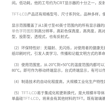
间。低功耗，他的工号约为CRT显示器的十分之一，反
TFT-LCD
产品还有规格型号、尺寸系列化，品种多样，
显示范围覆盖了从1英寸至40英寸范围内的所有显示器
单色字符图形
到高分辨率，高彩色保真度，高亮度，高
型，投影型，透视式，也有反射式。
（2）环保特性好：无辐射、无闪烁，对使用者的健康无
纸印刷时代，引发人类学习、传播和记载文明方式的革
（3）使用范围宽，从-20℃到+50℃的温度范围内都可
80℃。即可作为移动终端显示，台式终端显示，有可以
（4）制造技术的自动化程度高，大规模工业化生产特性
（5）
TFT-LCD
易于集成化和更新换代，是大规模半导体
单晶硅
TFT-LCD
，将来会有其他材料的TFT。既有玻璃