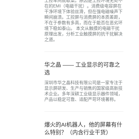
工控车间就歇菜。原因是工控环境无处不
在的EMI（电磁干扰）。消费级电容屏在
干净环境下体验丝滑，但在强电磁噪声下
瞬间崩溃。工控屏与消费屏的本质差距，
不在于参数有多高，而在于能否在恶劣环
境下稳如泰山。 本文从触摸的电磁干扰
原理出发，分析工业触摸屏的抗干扰解决
之道。
华之晶 —— 工业显示的可靠之
选
深圳市华之晶科技有限公司是一家专注于
显示屏研发、生产与销售的国家级高新技
术企业。多年深耕工业级显示器件领域，
产品以稳定可靠、适配严苛环境著称。
爆火的AI机器人，他的屏幕有什
么特别？（内含行业干货）