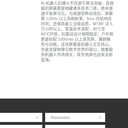
AI 机器人的爆火不仅源于算法突破，其搭
载的屏幕更是暗藏诸多技术门道，绝非普
通平板屏可比。为规避恐怖谷效应，屏幕
需 120Hz 以上高刷新率、5ms 内低响应
时间；还得具备工业级品质，MTBF 达 5
万小时以上，宽温技术适配 - 30℃至
80℃环境，抗震动设计保障稳定；户外款
更是标配 1000nits 以上高亮屏，兼顾散
热与功耗。这块屏幕是机器人交互核心，
也是连接物理与数字世界的窗口，随着服
务机器人市场增长，其专用屏也迎来全新
蓝海。