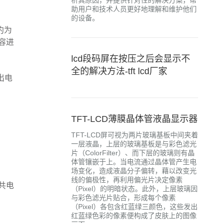
析其原因，并提供针对性的解决方案，帮
助用户和技术人员更好地理解和维护他们
的设备。
约为
容进
lcd段码屏在按压之后会显示不
全的解决方法-tft lcd厂家
出电
TFT-LCD薄膜晶体管液晶显示器
TFT-LCD屏可视为两片玻璃基板中间夹着
一层液晶，上层的玻璃基板是与彩色滤光
片（ColorFilter）、而下层的玻璃则有晶
体管镶嵌于上。当电流通过晶体管产生电
场变化，造成液晶分子偏转，藉以改变光
线的偏极性，再利用偏光片决定像素
共电
（Pixel）的明暗状态。此外，上层玻璃因
与彩色滤光片贴合，形成每个像素
（Pixel）各包含红蓝绿三颜色，这些发出
红蓝绿色彩的像素便构成了皮肤上的图像