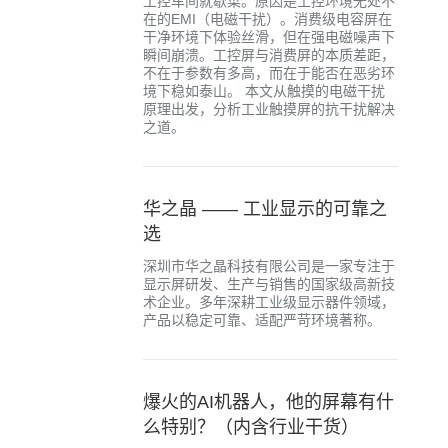
工控车间就歇菜。原因是工控环境无处不
在的EMI（电磁干扰）。消费级电容屏在
干净环境下体验丝滑，但在强电磁噪声下
瞬间崩溃。工控屏与消费屏的本质差距，
不在于参数有多高，而在于能否在恶劣环
境下稳如泰山。 本文从触摸的电磁干扰
原理出发，分析工业触摸屏的抗干扰解决
之道。
华之晶 —— 工业显示的可靠之
选
深圳市华之晶科技有限公司是一家专注于
显示屏研发、生产与销售的国家级高新技
术企业。多年深耕工业级显示器件领域，
产品以稳定可靠、适配严苛环境著称。
爆火的AI机器人，他的屏幕有什
么特别？（内含行业干货）