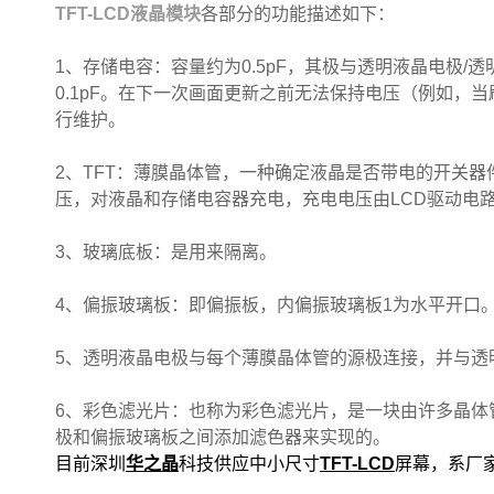
TFT-LCD液晶模块
各部分的功能描述如下：
1、存储电容：容量约为0.5pF，其极与透明液晶电极
0.1pF。在下一次画面更新之前无法保持电压（例如，当
行维护。
2、TFT：薄膜晶体管，一种确定液晶是否带电的开关
压，对液晶和存储电容器充电，充电电压由LCD驱动电
3、玻璃底板：是用来隔离。
4、偏振玻璃板：即偏振板，内偏振玻璃板1为水平开口
5、透明液晶电极与每个薄膜晶体管的源极连接，并与透
6、彩色滤光片：也称为彩色滤光片，是一块由许多晶体
极和偏振玻璃板之间添加滤色器来实现的。
目前深圳
华之晶
科技供应中小尺寸
TFT-LCD
屏幕，系厂家