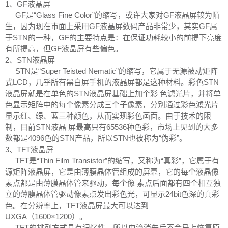
1、GF液晶屏
GF是“Glass Fine Color”的缩写，或许大家对GF液晶屏较为陌
生，因为现在市面上采用GF液晶屏数码产品非常少，其实GF属
于STN的一种，GF的主要特点是：在保证功耗较小的前提下亮度
有所提高，但GF液晶屏有些偏色。
2、STN液晶屏
STN是“Super Teisted Nematic”的缩写，它属于无源被动矩阵
式LCD，几乎所有黑白屏手机的液晶屏都是这种材料。彩色STN
液晶屏就是在单色的STN液晶屏基础上加个彩 色滤光片，并将单
色显示矩阵中的每个像素分成三个子像素，分别通过彩色滤光片
显示红、绿、蓝三种颜色，从而实现彩色画面。由于技术的限
制，目前STN液晶 屏最高只有65536种色彩，市场上见到的大多
数都是4096色的STN产品，所以STN也被称为“伪彩”。
3、TFT液晶屏
TFT是“Thin Film Transistor”的缩写，又称为“真彩”，它属于有
源矩阵液晶屏，它是由薄膜晶体管组成的屏幕，它的每个液晶像
素点都是由薄膜晶体管来驱动，每个像 素点后面都有四个相互独
立的薄膜晶体管驱动像素点发出彩色光，可显示24bit色深的真彩
色。在分辨率上，TFT液晶屏最大可以达到
UXGA（1600×1200）。
TFT的排列方式具有记忆性，所以电流消失后不会马上恢复原