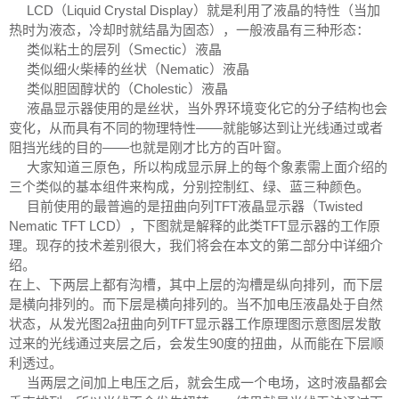
LCD（Liquid Crystal Display）就是利用了液晶的特性（当加
热时为液态，冷却时就结晶为固态），一般液晶有三种形态：
类似粘土的层列（Smectic）液晶
类似细火柴棒的丝状（Nematic）液晶
类似胆固醇状的（Cholestic）液晶
液晶显示器使用的是丝状，当外界环境变化它的分子结构也会
变化，从而具有不同的物理特性——就能够达到让光线通过或者
阻挡光线的目的——也就是刚才比方的百叶窗。
大家知道三原色，所以构成显示屏上的每个象素需上面介绍的
三个类似的基本组件来构成，分别控制红、绿、蓝三种颜色。
目前使用的最普遍的是扭曲向列TFT液晶显示器（Twisted
Nematic TFT LCD），下图就是解释的此类TFT显示器的工作原
理。现存的技术差别很大，我们将会在本文的第二部分中详细介
绍。
在上、下两层上都有沟槽，其中上层的沟槽是纵向排列，而下层
是横向排列的。而下层是横向排列的。当不加电压液晶处于自然
状态，从发光图2a扭曲向列TFT显示器工作原理图示意图层发散
过来的光线通过夹层之后，会发生90度的扭曲，从而能在下层顺
利透过。
当两层之间加上电压之后，就会生成一个电场，这时液晶都会