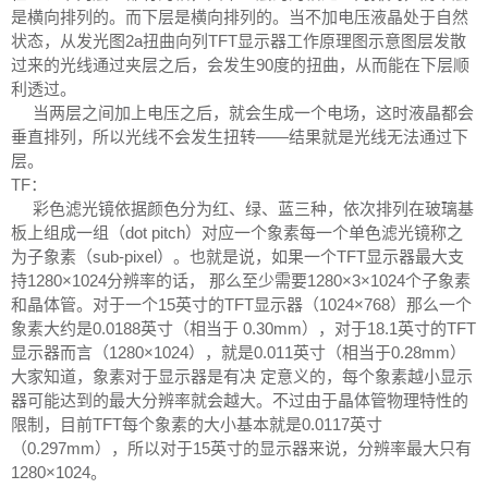
是横向排列的。而下层是横向排列的。当不加电压液晶处于自然
状态，从发光图2a扭曲向列TFT显示器工作原理图示意图层发散
过来的光线通过夹层之后，会发生90度的扭曲，从而能在下层顺
利透过。
当两层之间加上电压之后，就会生成一个电场，这时液晶都会
垂直排列，所以光线不会发生扭转——结果就是光线无法通过下
层。
TF：
彩色滤光镜依据颜色分为红、绿、蓝三种，依次排列在玻璃基
板上组成一组（dot pitch）对应一个象素每一个单色滤光镜称之
为子象素（sub-pixel）。也就是说，如果一个TFT显示器最大支
持1280×1024分辨率的话， 那么至少需要1280×3×1024个子象素
和晶体管。对于一个15英寸的TFT显示器（1024×768）那么一个
象素大约是0.0188英寸（相当于 0.30mm），对于18.1英寸的TFT
显示器而言（1280×1024），就是0.011英寸（相当于0.28mm）
大家知道，象素对于显示器是有决 定意义的，每个象素越小显示
器可能达到的最大分辨率就会越大。不过由于晶体管物理特性的
限制，目前TFT每个象素的大小基本就是0.0117英寸
（0.297mm），所以对于15英寸的显示器来说，分辨率最大只有
1280×1024。