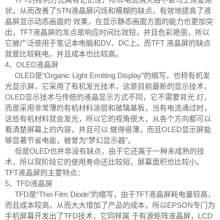
状，从而改善了STN液晶屏闪烁和模糊的缺点，有效地提高了液
晶屏显示动态画面的 效果，在显示静态画面方面的能力也更加突
出，TFT液晶屏的龙点是响应时间比效短，并且色彩艳丽，所以
它被广泛使用于笔记本电脑和DV、DC上。而TFT 液晶屏的缺点
就是比较耗电，并且成本也比较高。
4、OLED液晶屏
OLED是“Organic Light Emitting Display”的缩写，也称有机发
光显示屏，它采用了有机发光技术，这是目前最新的显示技术，
OLED显示技术与传统的液晶显示方式不同，它不需要背光 灯，
而是采用非常薄的有机材料涂层和玻璃基板，当有电流通过时，
这些有机材料就会发光，所以它的视角很大，从各个方向都可以
看清楚屏幕上的内容，并且可以 做得很薄，而且OLED显示屏能
够显著节省电能，被誉为“梦幻显示器”。
但是OLED也并非没有缺点，由于它还属于一种未成熟的技
术，所以现阶段它的使用寿命还比较短，屏幕面积也比较小。
TFT液晶屏的主要特点：
5、TFD液晶屏
TFD是“Thin Film Diode”的缩写，由于TFT液晶屏耗电量较高，
而且成本较高，从而大大增加了产品的成本，所以EPSON专门为
手机屏幕开发出了TFD技术，它同样属 于有源矩阵液晶屏，LCD