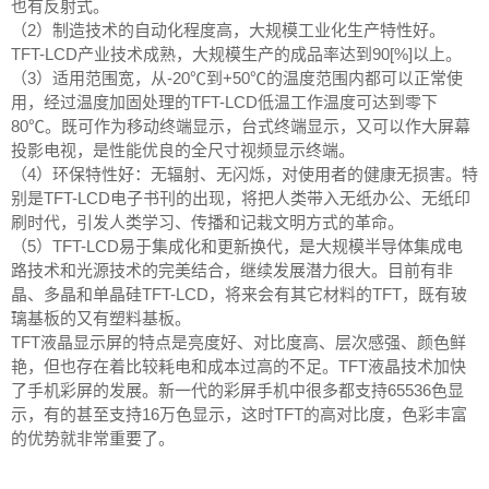
也有反射式。
（2）制造技术的自动化程度高，大规模工业化生产特性好。
TFT-LCD产业技术成熟，大规模生产的成品率达到90[%]以上。
（3）适用范围宽，从-20℃到+50℃的温度范围内都可以正常使
用，经过温度加固处理的TFT-LCD低温工作温度可达到零下
80℃。既可作为移动终端显示，台式终端显示，又可以作大屏幕
投影电视，是性能优良的全尺寸视频显示终端。
（4）环保特性好：无辐射、无闪烁，对使用者的健康无损害。特
别是TFT-LCD电子书刊的出现，将把人类带入无纸办公、无纸印
刷时代，引发人类学习、传播和记栽文明方式的革命。
（5）TFT-LCD易于集成化和更新换代，是大规模半导体集成电
路技术和光源技术的完美结合，继续发展潜力很大。目前有非
晶、多晶和单晶硅TFT-LCD，将来会有其它材料的TFT，既有玻
璃基板的又有塑料基板。
TFT液晶显示屏的特点是亮度好、对比度高、层次感强、颜色鲜
艳，但也存在着比较耗电和成本过高的不足。TFT液晶技术加快
了手机彩屏的发展。新一代的彩屏手机中很多都支持65536色显
示，有的甚至支持16万色显示，这时TFT的高对比度，色彩丰富
的优势就非常重要了。