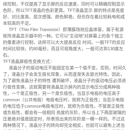
续控制，不仅提高了显示屏的反应速度，同时可以精确控制显示
色阶，所以TFT液晶的色彩更真。TFT液晶显示 屏的特点是亮度
好、对比度高、层次感强、颜色鲜艳，但也存在着比较耗电和成
本较高的不足。
TFT（Thin Film Transistor）即薄膜场效应晶体管，属于有源
矩阵液晶显示器中的一种。它可以“主动地”对屏幕上的各个独立
的像素进行控制，这样可以大大提高反应 时间。一般TFT的反应
时间比较快，约80毫秒，而且可视角度大，一般可达到130度左
右。
TFT液晶屏极性变换方式：
液晶分子的驱动电压不能固定在某一个值不变，否则，时间久
了，液晶分子会发生极化现象，从而逐渐失去旋光特性。因此，
为了避免液晶分子的特性 遭到破坏，液晶分子的驱动电压必须进
行极性变换，这就需要将液晶显示屏内的显示电压分成两种极
性，一个是正极性，另一个是负极性。当显示电极的电压高于
common（公共电极）电极电压时，就称为正极性；当显示电极
的电压低于common电极电压时，就称为负极性。不管是正极性
或负极性，都会有一组相同 亮度的灰阶，所以当上下两层玻璃的
压差绝对值是固定时，所表现出来的灰阶是一模一样的。不过这
两种情况下，液晶分子的转向却完全相反，也就可以避免上述当