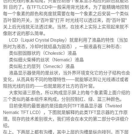
色的光线的象素组成，只要控制各个象素显示相应的颜色就能达
到 目的了。在TFTLCD中一般采用背光技术，为了能精确地控制
每一个象素的颜色和亮度就需要在每一个象素之后安装一个类似
百叶窗的开关，当“百叶窗”打开 时光线可以透过来，而“百叶窗”
关上后光线就无法透过来。当然，在技术上实际上实现起来就不
像刚才说的那么简单。
LCD（Liquid Crystal Display）就是利用了液晶的特性（当加
热时为液态，冷却时就结晶为固态），一般液晶有三种形态：
类似胆固醇状的（Cholestic）液晶
类似细火柴棒的丝状（Nematic）液晶
类似粘土的层列（Smectic）液晶
液晶显示器使用的是丝状，当外界环境变化它的分子结构也会
变化，从而具有不同的物理特性——就能够达到让光线通过或者
阻挡光线的目的——也就是刚才比方的百叶窗。
大家知道三原色，所以构成显示屏上的每个象素需上面介绍的
三个类似的基本组件来构成，分别控制红、绿、蓝三种颜色。
目前使用的最普遍的是扭曲向列TFT液晶显示器（Twisted
Nematic TFT LCD），下图就是解释的此类TFT显示器的工作原
理。现存的技术差别很大，我们将会在本文的第二部分中详细介
绍。
在上、下两层上都有沟槽，其中上层的沟槽是纵向排列，而下层