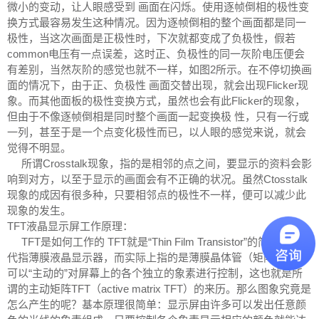
微小的变动，让人眼感受到 画面在闪烁。使用逐帧倒相的极性变
换方式最容易发生这种情况。因为逐帧倒相的整个画面都是同一
极性，当这次画面是正极性时，下次就都变成了负极性，假若
common电压有一点误差，这时正、负极性的同一灰阶电压便会
有差别，当然灰阶的感觉也就不一样，如图2所示。在不停切换画
面的情况下，由于正、负极性 画面交替出现，就会出现Flicker现
象。而其他面板的极性变换方式，虽然也会有此Flicker的现象，
但由于不像逐帧倒相是同时整个画面一起变换极 性，只有一行或
一列，甚至于是一个点变化极性而已，以人眼的感觉来说，就会
觉得不明显。
所谓Crosstalk现象，指的是相邻的点之间，要显示的资料会影
响到对方，以至于显示的画面会有不正确的状况。虽然Ctosstalk
现象的成因有很多种，只要相邻点的极性不一样，便可以减少此
现象的发生。
TFT液晶显示屏工作原理：
TFT是如何工作的 TFT就是“Thin Film Transistor”的简称，一般
代指薄膜液晶显示器，而实际上指的是薄膜晶体管（矩阵）——
可以“主动的”对屏幕上的各个独立的象素进行控制，这也就是所
谓的主动矩阵TFT（active matrix TFT）的来历。那么图象究竟是
怎么产生的呢？基本原理很简单：显示屏由许多可以发出任意颜