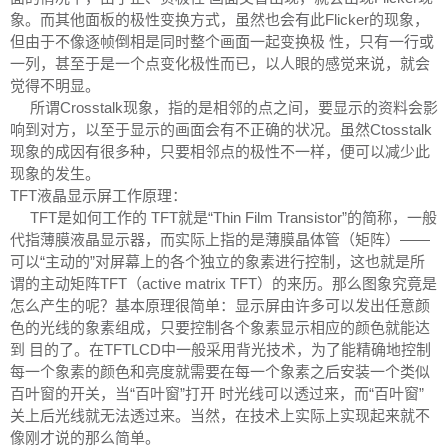
象。而其他面板的极性变换方式，虽然也会有此Flicker的现象，
但由于不像逐帧倒相是同时整个画面一起变换极 性，只有一行或
一列，甚至于是一个点变化极性而已，以人眼的感觉来说，就会
觉得不明显。
所谓Crosstalk现象，指的是相邻的点之间，要显示的资料会影
响到对方，以至于显示的画面会有不正确的状况。虽然Ctosstalk
现象的成因有很多种，只要相邻点的极性不一样，便可以减少此
现象的发生。
TFT液晶显示屏工作原理：
TFT是如何工作的 TFT就是“Thin Film Transistor”的简称，一般
代指薄膜液晶显示器，而实际上指的是薄膜晶体管（矩阵）——
可以“主动的”对屏幕上的各个独立的象素进行控制，这也就是所
谓的主动矩阵TFT（active matrix TFT）的来历。那么图象究竟是
怎么产生的呢？基本原理很简单：显示屏由许多可以发出任意颜
色的光线的象素组成，只要控制各个象素显示相应的颜色就能达
到 目的了。在TFTLCD中一般采用背光技术，为了能精确地控制
每一个象素的颜色和亮度就需要在每一个象素之后安装一个类似
百叶窗的开关，当“百叶窗”打开 时光线可以透过来，而“百叶窗”
关上后光线就无法透过来。当然，在技术上实际上实现起来就不
像刚才说的那么简单。