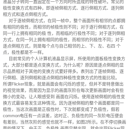
液晶分子转向一直固定在一个方向时所造成的特性破坏。常见的
极性变换方式有四种，即逐帧倒相方式、逐行倒相方式、逐列倒
相方式和逐点倒相方式。
对于逐帧倒相方式，在同一帧中，整个画面所有相邻的点都拥
有相同的极性，而相邻的帧极性则不同；对于逐行倒相方式，在
同一行上拥有相同的极 性，而相临的行极性不同；对于逐列倒相
方式，在同一列上拥有相同的极性，而相邻的列极性不同；对于
逐点倒相方式，则是每个点与自己相邻的上、下、左、右四 个
点，极性都是不一样。
目前常见的个人计算机液晶显示屏，所使用的面板极性变换方
式，大部分都是逐点变换方式，为什么呢？原因是逐点倒相的显
示品质相对于其他的变换方式要好得多。表列出了逐帧倒相、逐
行倒相、逐列倒相和逐点倒相四种极性变换方式的性能比较。
所谓Flicker现象，就是画面会有闪烁的感觉，但并不是特意做出
的视觉效果，而是因为显示的画面灰阶在每次更新画面时会有些
微小的变动，让人眼感受到 画面在闪烁。使用逐帧倒相的极性变
换方式最容易发生这种情况。因为逐帧倒相的整个画面都是同一
极性，当这次画面是正极性时，下次就都变成了负极性，假若
common电压有一点误差，这时正、负极性的同一灰阶电压便会
有差别，当然灰阶的感觉也就不一样，如图2所示。在不停切换画
面的情况下，由于正、负极性 画面交替出现，就会出现Flicker现