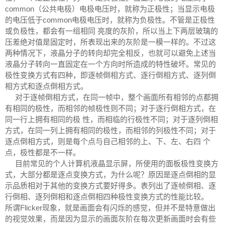
common（公共电极）电极电压时，就称为正极性；当显示电极
的电压低于common电极电压时，就称为负极性。不管是正极性
或负极性，都会有一组相同 亮度的灰阶，所以当上下两层玻璃的
压差绝对值是固定时，所表现出来的灰阶是一模一样的。不过这
两种情况下，液晶分子的转向却完全相反，也就可以避免上述当
液晶分子转向一直固定在一个方向时所造成的特性破坏。常见的
极性变换方式有四种，即逐帧倒相方式、逐行倒相方式、逐列倒
相方式和逐点倒相方式。
对于逐帧倒相方式，在同一帧中，整个画面所有相邻的点都拥
有相同的极性，而相邻的帧极性则不同；对于逐行倒相方式，在
同一行上拥有相同的极 性，而相临的行极性不同；对于逐列倒相
方式，在同一列上拥有相同的极性，而相邻的列极性不同；对于
逐点倒相方式，则是每个点与自己相邻的上、下、左、右四 个
点，极性都是不一样。
目前常见的个人计算机液晶显示屏，所使用的面板极性变换方
式，大部分都是逐点变换方式，为什么呢？原因是逐点倒相的显
示品质相对于其他的变换方式要好得多。表列出了逐帧倒相、逐
行倒相、逐列倒相和逐点倒相四种极性变换方式的性能比较。
所谓Flicker现象，就是画面会有闪烁的感觉，但并不是特意做出
的视觉效果，而是因为显示的画面灰阶在每次更新画面时会有些