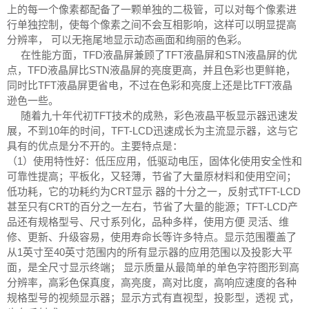
上的每一个像素都配备了一颗单独的二极管，可以对每个像素进
行单独控制，使每个像素之间不会互相影响，这样可以明显提高
分辨率， 可以无拖尾地显示动态画面和绚丽的色彩。
在性能方面，TFD液晶屏兼顾了TFT液晶屏和STN液晶屏的优
点，TFD液晶屏比STN液晶屏的亮度更高，并且色彩也更鲜艳，
同时比TFT液晶屏更省电，不过在色彩和亮度上还是比TFT液晶
逊色一些。
随着九十年代初TFT技术的成熟，彩色液晶平板显示器迅速发
展，不到10年的时间，TFT-LCD迅速成长为主流显示器，这与它
具有的优点是分不开的。主要特点是：
（1）使用特性好：低压应用，低驱动电压，固体化使用安全性和
可靠性提高；平板化，又轻薄，节省了大量原材料和使用空间；
低功耗，它的功耗约为CRT显示 器的十分之一，反射式TFT-LCD
甚至只有CRT的百分之一左右，节省了大量的能源；TFT-LCD产
品还有规格型号、尺寸系列化，品种多样，使用方便 灵活、维
修、更新、升级容易，使用寿命长等许多特点。显示范围覆盖了
从1英寸至40英寸范围内的所有显示器的应用范围以及投影大平
面，是全尺寸显示终端； 显示质量从最简单的单色字符图形到高
分辨率，高彩色保真度，高亮度，高对比度，高响应速度的各种
规格型号的视频显示器；显示方式有直视型，投影型，透视 式，