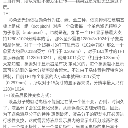
垂直排列，所以光线不会发生扭转——结果就是光线无法通过下
层。
TF：
彩色滤光镜依据颜色分为红、绿、蓝三种，依次排列在玻璃基
板上组成一组（dot pitch）对应一个象素每一个单色滤光镜称之
为子象素（sub-pixel）。也就是说，如果一个TFT显示器最大支
持1280×1024分辨率的话， 那么至少需要1280×3×1024个子象素
和晶体管。对于一个15英寸的TFT显示器（1024×768）那么一个
象素大约是0.0188英寸（相当于 0.30mm），对于18.1英寸的TFT
显示器而言（1280×1024），就是0.011英寸（相当于0.28mm）
大家知道，象素对于显示器是有决 定意义的，每个象素越小显示
器可能达到的最大分辨率就会越大。不过由于晶体管物理特性的
限制，目前TFT每个象素的大小基本就是0.0117英寸
（0.297mm），所以对于15英寸的显示器来说，分辨率最大只有
1280×1024。
TFT液晶屏极性变换方式：
液晶分子的驱动电压不能固定在某一个值不变，否则，时间久
了，液晶分子会发生极化现象，从而逐渐失去旋光特性。因此，
为了避免液晶分子的特性 遭到破坏，液晶分子的驱动电压必须进
行极性变换，这就需要将液晶显示屏内的显示电压分成两种极
性，一个是正极性，另一个是负极性。当显示电极的电压高于