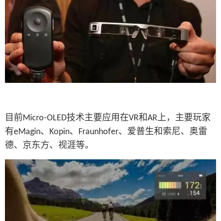
目前
技术主要应用在
和
上，主要玩家
Micro-OLED
VR
AR
有
、
、
、爱普生和索尼、奥雷
eMagin
Kopin
Fraunhofer
德、京东方、视涯等。