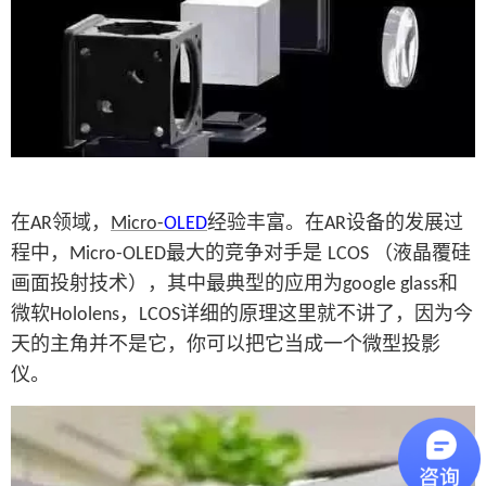
在
领域，
经验丰富。在
设备的发展过
AR
Micro-
OLED
AR
程中，
最大的竞争对手是
（液晶覆硅
Micro-OLED
LCOS
画面投射技术），其中最典型的应用为
和
google glass
微软
，
详细的原理这里就不讲了，因为今
Hololens
LCOS
天的主角并不是它，你可以把它当成一个微型投影
仪。