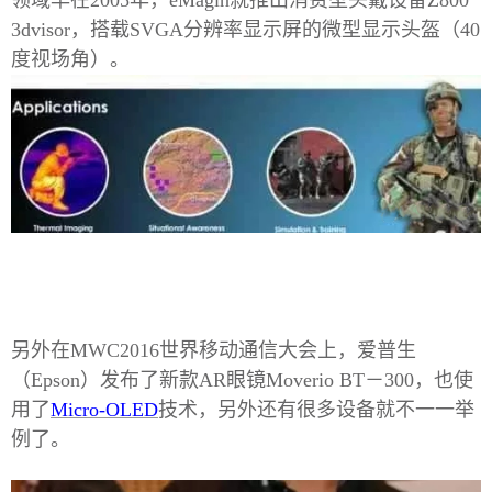
领域早在2005年，eMagin就推出消费型头戴设备Z800
3dvisor，搭载SVGA分辨率显示屏的微型显示头盔（40
度视场角）。
另外在
MWC2016世界移动通信大会上，爱普生
（Epson）发布了新款AR眼镜Moverio BT－300，也使
用了
Micro-OLED
技术，另外还有很多设备就不一一举
例了。