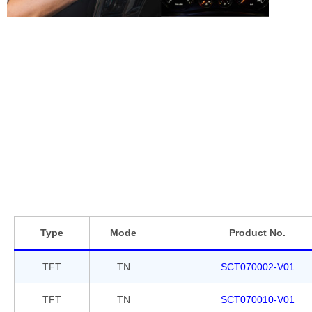
Type
Mode
Product No.
TFT
TN
SCT070002-V01
TFT
TN
SCT070010-V01