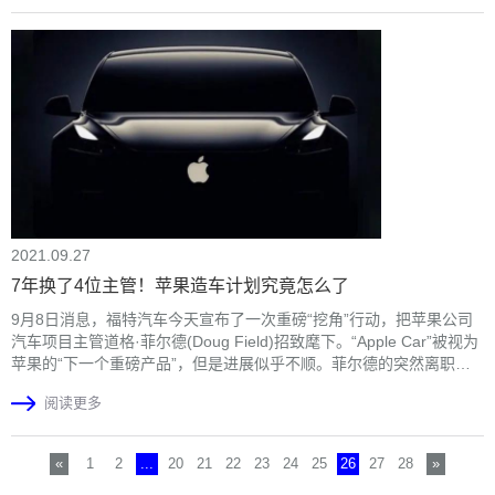
2021.09.27
7年换了4位主管！苹果造车计划究竟怎么了
9月8日消息，福特汽车今天宣布了一次重磅“挖角”行动，把苹果公司
汽车项目主管道格·菲尔德(Doug Field)招致麾下。“Apple Car”被视为
苹果的“下一个重磅产品”，但是进展似乎不顺。菲尔德的突然离职危
及到了苹果开发自动驾驶汽车的努力。
阅读更多
«
1
2
...
20
21
22
23
24
25
26
27
28
»