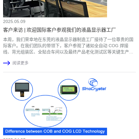
2025.05.09
客户来访 | 欢迎国际客户参观我们的液晶显示器工厂
本周，我们荣幸地在东莞的液晶显示器制造工厂接待了一位尊贵的国
际客户。在我们团队的带领下，客户参观了诸如全自动 COG 焊接
线、背光组装区、全贴合车间以及最终产品老化测试区等关键生产区
域。他们对我们强大的生产能力、严格的质量控制以及工程专业技能
阅读更多
给予了高度评价。此次访问增进了双方的信任，并为未来的合作奠定
了基础。