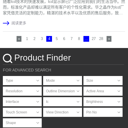
随着lcd技术的快速发展，lcd显示屏已广泛应用到我们的生活当中。然
而，标准化产品却难以满足所有客户的个性化需求。华之晶作为lcd厂
家凭借灵活的定制能力，精湛的技术水平以及优质的售后服务，致力
于为客户提供高质量的个性化定制液晶屏服务。本文将带你了解以定
阅读更多
制服务为核心竞争力的lcd厂家-华之晶。
«
1
2
3
4
5
6
7
8
...
27
28
»
Product Finder
FOR ADVANCED SEARCH